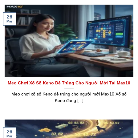
26
Mar
Mẹo Chơi Xổ Số Keno Dễ Trúng Cho Người Mới Tại Max10
Mẹo chơi xổ số Keno dễ trúng cho người mới Max10 Xổ số
Keno đang [...]
26
Mar