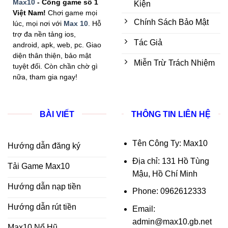
Max10
- Cổng game số 1
Kiện
Việt Nam!
Chơi game mọi
Chính Sách Bảo Mật
lúc, mọi nơi với
Max 10
. Hỗ
trợ đa nền tảng ios,
Tác Giả
android, apk, web, pc. Giao
diện thân thiện, bảo mật
Miễn Trừ Trách Nhiệm
tuyệt đối. Còn chần chờ gì
nữa, tham gia ngay!
BÀI VIẾT
THÔNG TIN LIÊN HỆ
Tên Công Ty: Max10
Hướng dẫn đăng ký
Địa chỉ: 131 Hồ Tùng
Tải Game Max10
Mậu, Hồ Chí Minh
Hướng dẫn nạp tiền
Phone: 0962612333
Hướng dẫn rút tiền
Email:
admin@max10.gb.net
Max10 Nổ Hũ