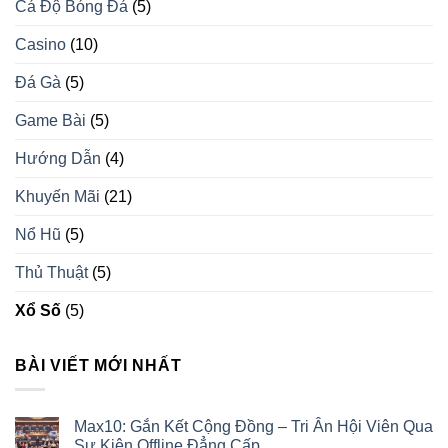
Cá Độ Bóng Đá
(5)
Casino
(10)
Đá Gà
(5)
Game Bài
(5)
Hướng Dẫn
(4)
Khuyến Mãi
(21)
Nổ Hũ
(5)
Thủ Thuật
(5)
Xổ Số
(5)
BÀI VIẾT MỚI NHẤT
Max10: Gắn Kết Cộng Đồng – Tri Ân Hội Viên Qua
Sự Kiện Offline Đẳng Cấp