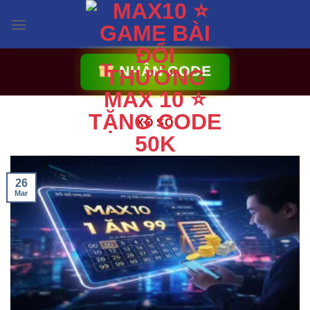
Skip
to
content
NHẬN CODE
XỔ SỐ
26
Mar