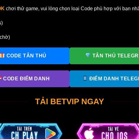
0K
chơi thử game, vui lòng chọn loại Code phù hợp với bạn nhấ
)
 chờ)
CODE TÂN THỦ
TÂN THỦ TELEG
CODE ĐIỂM DANH
ĐIỂM DANH TELE
TẢI BETVIP NGAY