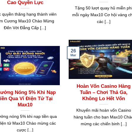
Cao Quyền Lực
Tặng 50 lượt quay hũ miễn ph
 quyền thăng hạng thành viên
mỗi ngày Max10 Cơ hội vàng c
im Cương Max10 Chào Mừng
các [...]
Đến Với Đẳng Cấp [...]
26
Mar
Hoàn Vốn Casino Hàng
ưởng Nóng 5% Khi Nạp
Tuần – Chơi Thả Ga,
iền Qua Ví Điện Tử Tại
Không Lo Hết Vốn
Max10
Khuyến mãi hoàn vốn Casino
ởng nóng 5% khi nạp tiền qua
hàng tuần cho bạn Max10 Chà
 điện tử Max10 Chào mừng các
mừng các chiến binh [...]
cược [...]