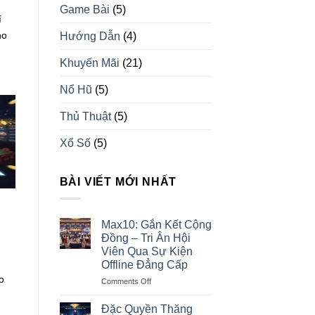
Game Bài
(5)
í
ho
Hướng Dẫn
(4)
Khuyến Mãi
(21)
Nổ Hũ
(5)
Thủ Thuật
(5)
Xổ Số
(5)
BÀI VIẾT MỚI NHẤT
Max10: Gắn Kết Cộng
Đồng – Tri Ân Hội
Viên Qua Sự Kiện
Offline Đẳng Cấp
o
on
Comments Off
Max10:
Gắn
Đặc Quyền Thăng