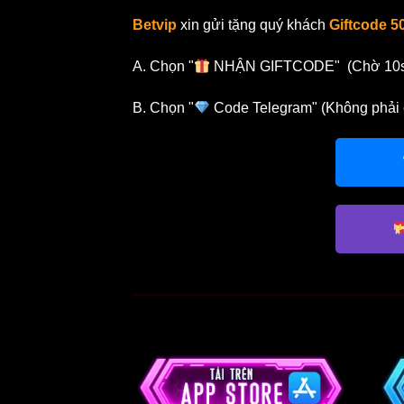
Betvip
xin gửi tặng quý khách
Giftcode 5
A. Chọn "
NHẬN GIFTCODE" (Chờ 10s
B. Chọn "
Code Telegram" (Không phải