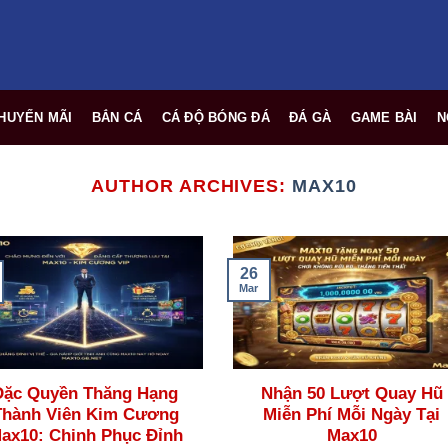
HUYẾN MÃI
BẮN CÁ
CÁ ĐỘ BÓNG ĐÁ
ĐÁ GÀ
GAME BÀI
N
AUTHOR ARCHIVES:
MAX10
26
Mar
Đặc Quyền Thăng Hạng
Nhận 50 Lượt Quay Hũ
Thành Viên Kim Cương
Miễn Phí Mỗi Ngày Tại
ax10: Chinh Phục Đỉnh
Max10