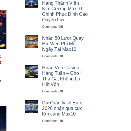
Kết
Hạng Thành Viên
Cộng
Kim Cương Max10:
Đồng
Chinh Phục Đỉnh Cao
–
Quyền Lực
Tri
Ân
on
Comments Off
Hội
Đặc
Viên
Quyền
Nhận 50 Lượt Quay
Qua
Thăng
Hũ Miễn Phí Mỗi
Sự
Hạng
Ngày Tại Max10
Kiện
Thành
c
Offline
on
Comments Off
Viên
Đẳng
Nhận
Kim
0
Cấp
50
Cương
Hoàn Vốn Casino
Lượt
Max10:
Hàng Tuần – Chơi
Quay
Chinh
Thả Ga, Không Lo
o
Hũ
Phục
Hết Vốn
Miễn
Đỉnh
Phí
Cao
on
Comments Off
Mỗi
Quyền
Hoàn
Ngày
Lực
Vốn
Dự đoán tỷ số Euro
Tại
Casino
2026 nhận quà cực
Max10
Hàng
lớn cùng Max10
Tuần
on
Comments Off
–
Dự
Chơi
đoán
Thả